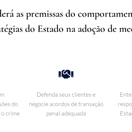
rá as premissas do comportamen
ratégias do Estado na adoção de me
om
Defenda seus clientes e
Ente
sões do
negocie acordos de transação
respo
 o crime
penal adequada
Esta