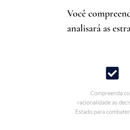
Você compreende
analisará as est
Compreenda c
racionalidade as deci
Estado para combater