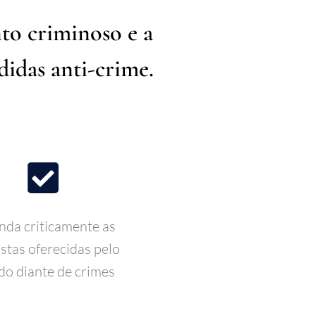
to criminoso e a
didas anti-crime.
nda criticamente as
stas oferecidas pelo
do diante de crimes