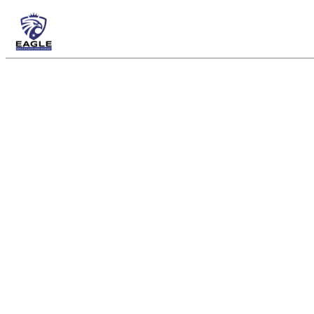
Análise Econômic
Direito Penal
As ações do Estado frente 
Entenda como as medidas s