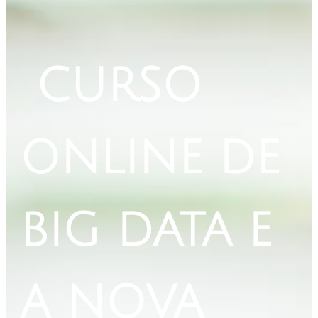
CURSO
ONLINE DE
BIG DATA E
A NOVA