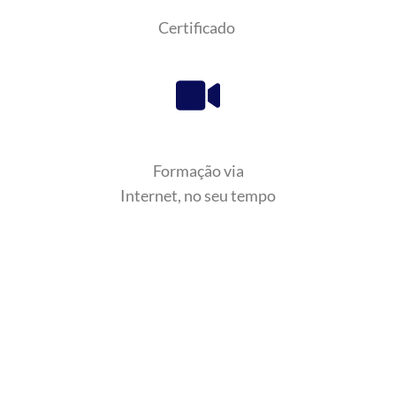
Certificado
Formação via
Internet, no seu tempo
Este não é apenas mais um curso online,
aprenda com quem tem vasta experiência
de mercado e tenha acesso a um conteúdo
aprofundado sobre Propriedade e